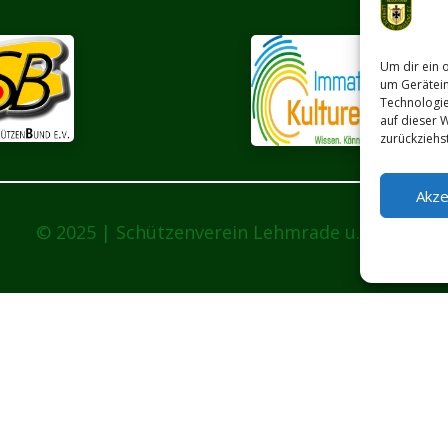
Um dir ein 
um Gerätein
Technologie
auf dieser 
zurückziehs
Akze
© 2025 | Schützenverein Lehmrade u.U. e.V.