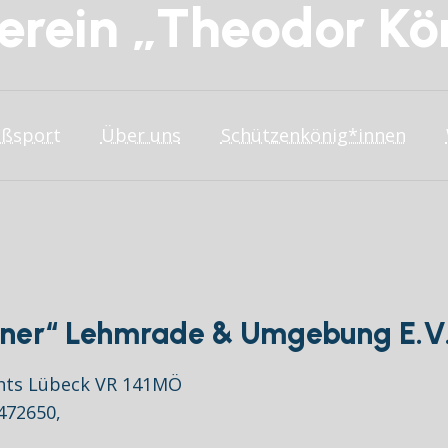
erein „Theodor Kö
eßsport
Über uns
Schützenkönig*innen
rner“ Lehmrade & Umgebung E.V
chts Lübeck VR 141MÖ
472650,