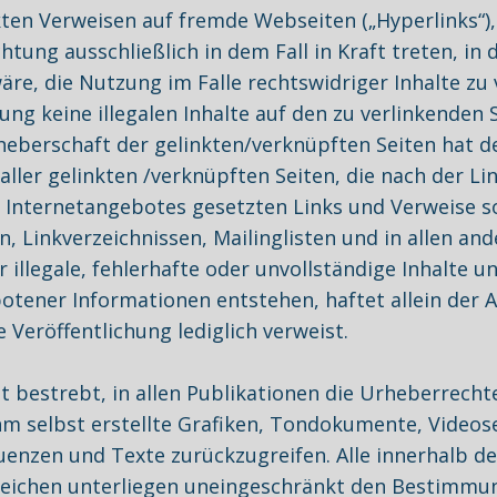
ekten Verweisen auf fremde Webseiten („Hyperlinks“
htung ausschließlich in dem Fall in Kraft treten, in
e, die Nutzung im Falle rechtswidriger Inhalte zu v
ng keine illegalen Inhalte auf den zu verlinkenden 
heberschaft der gelinkten/verknüpften Seiten hat der
n aller gelinkten /verknüpften Seiten, die nach der 
nen Internetangebotes gesetzten Links und Verweise 
, Linkverzeichnissen, Mailinglisten und in allen a
r illegale, fehlerhafte oder unvollständige Inhalte 
tener Informationen entstehen, haftet allein der An
e Veröffentlichung lediglich verweist.
st bestrebt, in allen Publikationen die Urheberrec
m selbst erstellte Grafiken, Tondokumente, Videos
uenzen und Texte zurückzugreifen. Alle innerhalb d
eichen unterliegen uneingeschränkt den Bestimmun